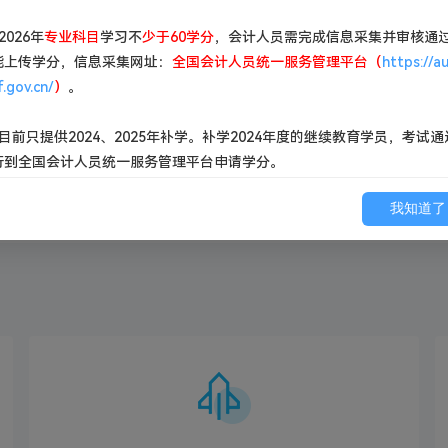
：向怡茜
主讲老师：向怡茜
2026年
专业科目
学习不
少于60学分
，会计人员需完成信息采集并审核通
>
课程介绍>
能上传学分，信息采集网址：
全国会计人员统一服务管理平台（
https://a
.gov.cn/
）
。
试听
、目前只提供2024、2025年补学。补学2024年度的继续教育学员，考试通
行到全国会计人员统一服务管理平台申请学分。
查看更多
我知道了