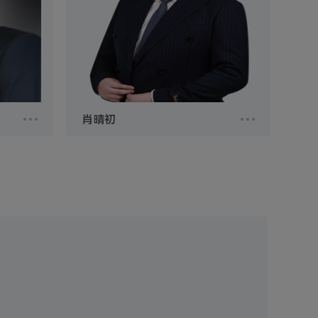
肖晴初
肖晴初
计系教
肖晴初，男，注册会计师、税务师、高
。主研过
级会计师、美国注册管理会计师
《金融研
（CMA），波兰UITM大学工商管理专
表过多篇
业博士，电子科技大学成都研究院客座
作“优秀
教授，国内某经济类报刊税收专栏特约
”评选
专家，入选“税务稽查师资信息库”，现
学优秀成
任某大型会计师事务所合伙人。29岁
零基础进入财会领域，2015年一…