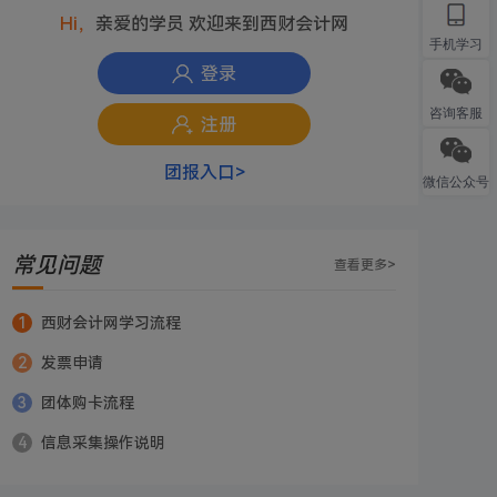
Hi，
亲爱的
学员
欢迎来到西财会计网
手机学习
登录
咨询客服
注册
团报入口>
微信公众号
常见问题
查看更多>
1
西财会计网学习流程
2
发票申请
3
团体购卡流程
4
信息采集操作说明