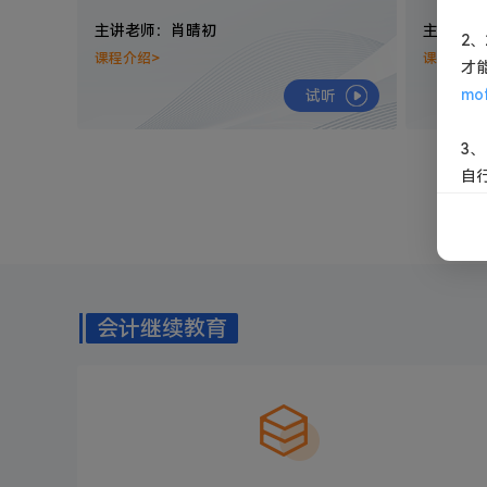
主讲老师：肖晴初
主讲老师
2、
课程介绍>
课程介绍
才
mof
试听
3
自
会计继续教育