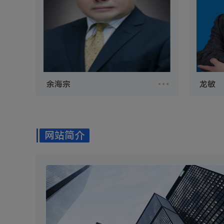
余海宗
龙敏
余海宗
龙敏
余海宗，男，中共党员，博士，教授，
龙敏，
中国注册会计师，四川省高级经济师认
导师，
定委员会委员，成都房地产会计学会副
咨询师
网站简介
秘书长，西财会计网高级顾问。
财务管
教学课
分析》
程；主
材7本