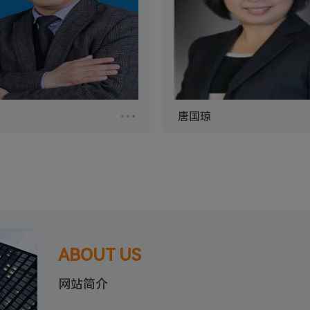
唐国琼
唐国琼
男，汉族，硕士，教授，硕士生
唐国琼，女，西南财经大学会
注册高级税务筹划师，注册税务
授、硕士生导师，会计系主任
（高级）。主要研究方向：公司
教育部、省级和校级课题。在
理、税收理论与实务；主要承担
究》、《财经科学》等期刊发
程：《财务管理》，《财务报表
学术论文。曾获财政部财政工
，《税法》，《税收筹划》等课
论文、优秀调查报告、优秀公文
要科研成果：专著1部，主编教
一等奖、四川省第九次社会科
ABOUT US
，参编教材2本；…
果一等奖、第四届刘诗…
网站简介