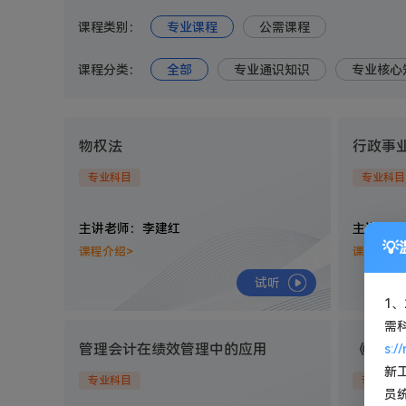
课程类别：
专业课程
公需课程
课程分类：
全部
专业通识知识
专业核心
物权法
行政事
专业科目
专业科目
主讲老师：李建红
主讲老师
课程介绍>
课程介绍
试听
1、
需
管理会计在绩效管理中的应用
《增值
s:/
新
专业科目
专业科目
员