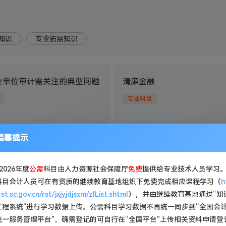
知识
专业拓展知识
业单位审计需关注的典型问题
清廉金融
专业科目
：江国才
主讲老师：申宇
温馨提示
>
课程介绍>
试听
2026年度
公需
科目由人力资源社会保障厅
免费
提供给专业技术人员学习
科目会计人员可在有资质的继续教育基地组织下免费完成相应课程学习（
h
税法》详解
从财报中看经营难以解决的
/rst.sc.gov.cn/rst/jxjyjdjsxm/zlList.shtml
），并由继续教育基地通过“知
工程系统”进行学习数据上传。公需科目学习数据不再统一同步到“全国会
专业科目
统一服务管理平台”，确需登记的可自行在“全国平台”上传相关资料申请登