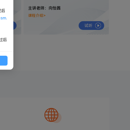
主讲老师：向怡茜
过后
课程介绍>
usm.
试听
试听
过后