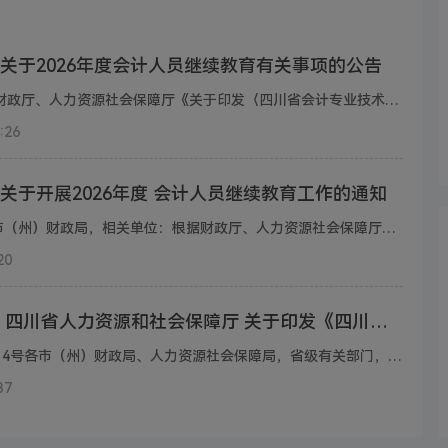
关于2026年度会计人员继续教育有关事项的公告
各会计人员:根据财政厅、人力资源社会保障厅《关于印发〈四川省会计专业技术人员继续教育实施办法〉的通知》(川财规〔2021〕12号)规定和财政厅《关于开展2026年度会计人员继续教育工作的通知》(川财会〔2026〕11号)要求,现就我市 2026 年度会计人员继续教育相关事项公告如下:一…
:26
关于开展2026年度 会计人员继续教育工作的通知
省级各部门，各市（州）财政局，相关单位：根据财政厅、人力资源社会保障厅《关于印发〈四川省会计专业技术人员继续教育实施办法〉的通知》（川财规〔2021〕12号）规定，现就开展2026年度会计人员继续教育工作通知如下。一、继续教育范围及时间全省行政区域内国家机关、企业、…
20
四川省财政厅 四川省人力资源和社会保障厅 关于印发《四川省会计高级职称申报评审基本条件》的通知
川财规〔2025〕14号各市（州）财政局、人力资源社会保障局，省级有关部门，有关单位：现将《四川省会计高级职称申报评审基本条件》印发你们，请结合实际，认真参照执行。 四川省财政厅 四川省人力资源和社会保障厅 2025年9月8日四川省会计高级职称申报评审基本条件第一章 总 …
37