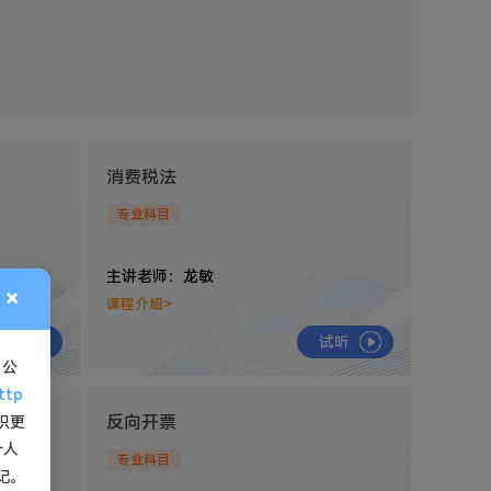
消费税法
专业科目
主讲老师：龙敏
×
课程介绍>
试听
试听
。公
ttp
问题
反向开票
识更
计人
专业科目
记。